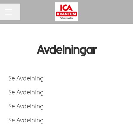
Dela sidan
KARRIÄRMENY
Avdelningar
Bageri
Delikatess & kök
Mejeri
Kassa
Se Avdelning
Kolonial
Se Avdelning
Ledningsgrupp
Se Avdelning
Frukt- & grönt
Se Avdelning