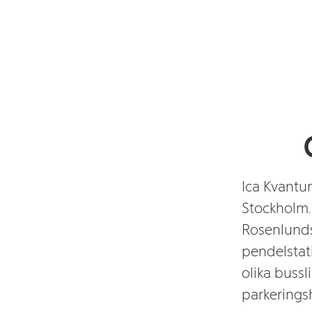
Ica Kvantu
Stockholm.
Rosenlunds
pendelstat
olika bussl
parkerings