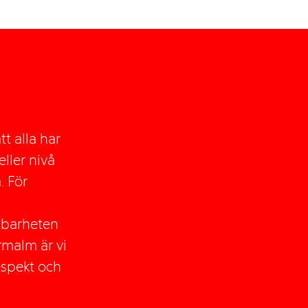
tt alla har
eller nivå
. För
llbarheten
rmalm är vi
espekt och