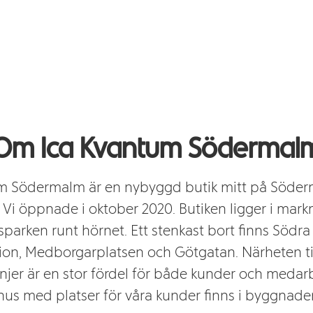
Om Ica Kvantum Södermal
m Södermalm är en nybyggd butik mitt på Söder
 Vi öppnade i oktober 2020. Butiken ligger i mark
parken runt hörnet. Ett stenkast bort finns Södra
ion, Medborgarplatsen och Götgatan. Närheten til
injer är en stor fördel för både kunder och medarb
hus med platser för våra kunder finns i byggnade