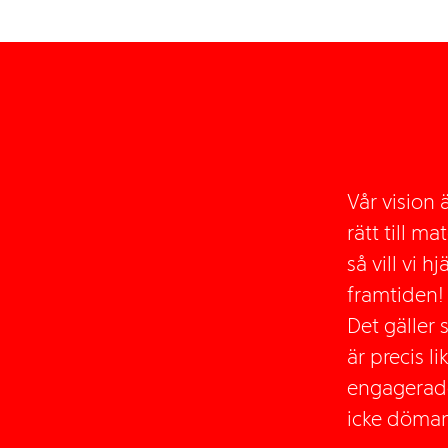
Vår vision 
rätt till m
så vill vi h
framtiden
Det gäller 
är precis l
engagerade
icke dömand