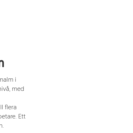
m
malm i
nivå, med
l flera
etare. Ett
n.